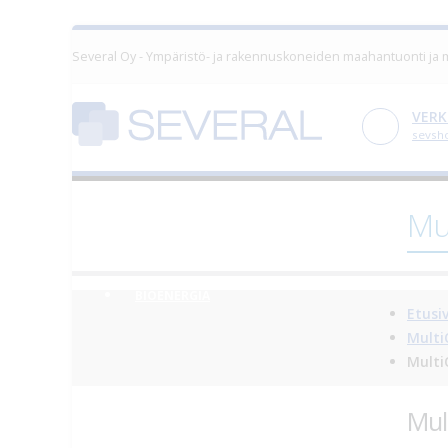
Several Oy - Ympäristö- ja rakennuskoneiden maahantuonti ja
VERK
sevsho
INFRAN ASENNUS
Mu
BIOENERGIA
Etusi
Multi
Multi
Mul
PUUNHOITO