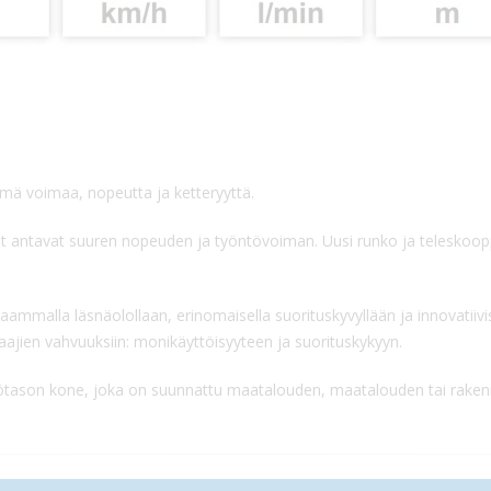
elmä voimaa, nopeutta ja ketteryyttä.
t antavat suuren nopeuden ja työntövoiman. Uusi runko ja teleskoop
ammalla läsnäolollaan, erinomaisella suorituskyvyllään ja innovatiivis
jien vahvuuksiin: monikäyttöisyyteen ja suorituskykyyn.
tötason kone, joka on suunnattu maatalouden, maatalouden tai rakennu