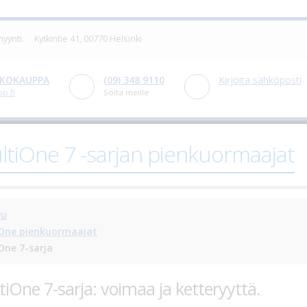
 myynti.
Kytkintie 41, 00770 Helsinki
KOKAUPPA
(09) 348 9110
Kirjoita sähköposti
p.fi
Soita meille
ltiOne 7 -sarjan pienkuormaajat
vu
One pienkuormaajat
One 7-sarja
tiOne 7-sarja: voimaa ja ketteryyttä.